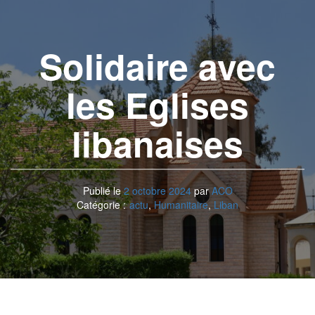
Solidaire avec
les Eglises
libanaises
Publié le
2 octobre 2024
par
ACO
Catégorie :
actu
,
Humanitaire
,
Liban