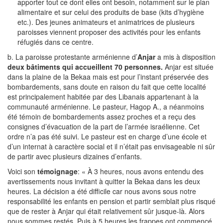
apporter tout ce dont elles ont besoin, notamment sur le plan
alimentaire et sur celui des produits de base (kits d’hygiène
etc.). Des jeunes animateurs et animatrices de plusieurs
paroisses viennent proposer des activités pour les enfants
réfugiés dans ce centre.
b. La paroisse protestante arménienne d’
Anjar
a mis à disposition
deux bâtiments qui accueillent 70 personnes.
Anjar est située
dans la plaine de la Bekaa mais est pour l’instant préservée des
bombardements, sans doute en raison du fait que cette localité
est principalement habitée par des Libanais appartenant à la
communauté arménienne. Le pasteur, Hagop A., a néanmoins
été témoin de bombardements assez proches et a reçu des
consignes d’évacuation de la part de l’armée israélienne. Cet
ordre n’a pas été suivi. Le pasteur est en charge d’une école et
d’un internat à caractère social et il n’était pas envisageable ni sûr
de partir avec plusieurs dizaines d’enfants.
Voici son
témoignage
: « À 3 heures, nous avons entendu des
avertissements nous invitant à quitter la Bekaa dans les deux
heures. La décision a été difficile car nous avons sous notre
responsabilité les enfants en pension et partir semblait plus risqué
que de rester à Anjar qui était relativement sûr jusque-là. Alors
nous sommes restés. Puis à 5 heures les frappes ont commencé.