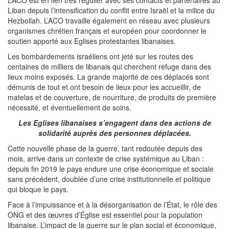
L’ACO est en lien très régulier avec ses contacts et partenaires au
Liban depuis l’intensification du conflit entre Israël et la milice du
Hezbollah. L’ACO travaille également en réseau avec plusieurs
organismes chrétien français et européen pour coordonner le
soutien apporté aux Eglises protestantes libanaises.
Les bombardements israéliens ont jeté sur les routes des
centaines de milliers de libanais qui cherchent refuge dans des
lieux moins exposés. La grande majorité de ces déplacés sont
démunis de tout et ont besoin de lieux pour les accueillir, de
matelas et de couverture, de nourriture, de produits de première
nécessité, et éventuellement de soins.
Les Eglises libanaises s’engagent dans des actions de
solidarité auprès des personnes déplacées.
Cette nouvelle phase de la guerre, tant redoutée depuis des
mois, arrive dans un contexte de crise systémique au Liban :
depuis fin 2019 le pays endure une crise économique et sociale
sans précédent, doublée d’une crise institutionnelle et politique
qui bloque le pays.
Face à l’impuissance et à la désorganisation de l’État, le rôle des
ONG et des œuvres d’Église est essentiel pour la population
libanaise. L’impact de la guerre sur le plan social et économique,