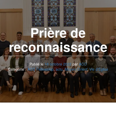
Prière de
reconnaissance
Publié le
18 octobre 2022
par
ACO
Catégorie :
ACO Fellowship
,
actu
,
Moyen-Orient
,
Vie d’Eglise