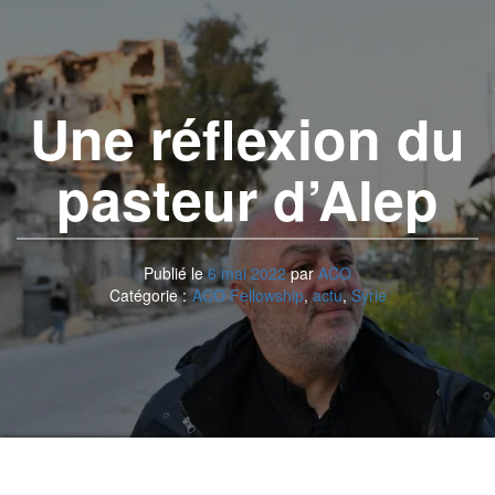
Une réflexion du
pasteur d’Alep
Publié le
6 mai 2022
par
ACO
Catégorie :
ACO Fellowship
,
actu
,
Syrie