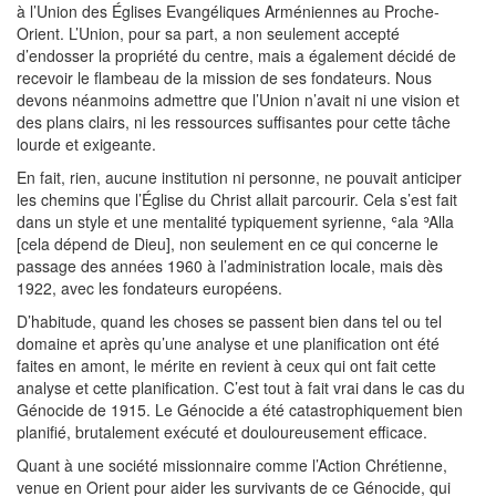
à l’Union des Églises Evangéliques Arméniennes au Proche-
Orient. L’Union, pour sa part, a non seulement accepté
d’endosser la propriété du centre, mais a également décidé de
recevoir le flambeau de la mission de ses fondateurs. Nous
devons néanmoins admettre que l’Union n’avait ni une vision et
des plans clairs, ni les ressources suffisantes pour cette tâche
lourde et exigeante.
En fait, rien, aucune institution ni personne, ne pouvait anticiper
les chemins que l’Église du Christ allait parcourir. Cela s’est fait
dans un style et une mentalité typiquement syrienne, ʿala ʾAlla
[cela dépend de Dieu], non seulement en ce qui concerne le
passage des années 1960 à l’administration locale, mais dès
1922, avec les fondateurs européens.
D’habitude, quand les choses se passent bien dans tel ou tel
domaine et après qu’une analyse et une planification ont été
faites en amont, le mérite en revient à ceux qui ont fait cette
analyse et cette planification. C’est tout à fait vrai dans le cas du
Génocide de 1915. Le Génocide a été catastrophiquement bien
planifié, brutalement exécuté et douloureusement efficace.
Quant à une société missionnaire comme l’Action Chrétienne,
venue en Orient pour aider les survivants de ce Génocide, qui