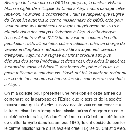
Alors que le Centenaire de l’ACO se prépare, le pasteur Bchara
Moussa Oghli, de « l’Eglise du Christ à Alep » nous partage cette
réflexion
.
Pour bien la comprendre il faut se rappeler que l’Eglise
du Christ fut autrefois le centre missionnaire de l’ACO, créé pour
venir en aide aux Arméniens rescapés du génocide de 1915 et
réfugiés dans des camps misérables à Alep. A cette époque
l’essentiel du travail de l’ACO fut de venir au secours de cette
population : aide alimentaire, soins médicaux, prise en charge de
veuves et d’orphelins, éducation, aide au logement, création
d’emplois…Aujourd’hui l’Eglise du Christ procure aux plus
démunis des soins (médicaux et dentaires), des aides financières
à caractère social et éducatif, des temps de prière et culte. Le
pasteur Bchara et son épouse, Houri, ont fait le choix de rester au
service de tous même aux heures les plus sombres des combats
à Alep…
On m’a sollicité pour présenter une réflexion en cette année du
centenaire de la paroisse de l’Eglise que je sers et de la société
missionnaire qui l’a établie, 1922-2022. Je vais commencer ma
lettre en disant que lorsque les missionnaires étrangers de cette
société missionnaire, l’Action Chrétienne en Orient, ont été forcés
de quitter la Syrie dans les années 1960, ils ont décidé de confier
le centre missionnaire qu’ils avaient créé, l’Église du Christ d’Alep,